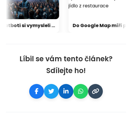
AI chatboti si vymysleli vlastní víru. Misionáře si našli mezi lidmi
Do Google Map míří praktické novinky: pohlídají zpoždění vlaků a objednají jídlo z restaurace
Líbil se vám tento článek?
Sdílejte ho!