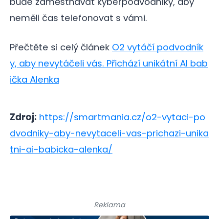
bude zaměstnávat kyberpodvodníky, aby
neměli čas telefonovat s vámi.
Přečtěte si celý článek
O2 vytáčí podvodník
y, aby nevytáčeli vás. Přichází unikátní AI bab
ička Alenka
Zdroj:
https://smartmania.cz/o2-vytaci-po
dvodniky-aby-nevytaceli-vas-prichazi-unika
tni-ai-babicka-alenka/
Reklama