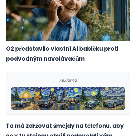
O2 představilo vlastní AI babičku proti
podvodným navolávačům
Reklama
Ta má zdržovat šmejdy na telefonu, aby
se v tu stejnou chvíli nedovolali vám