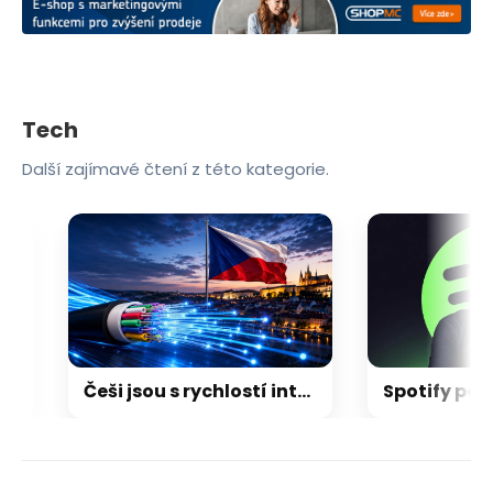
Tech
Další zajímavé čtení z této kategorie.
Češi jsou s rychlostí internetu spokojení. Třetina ale netuší, jestli má doma dostupnou optiku