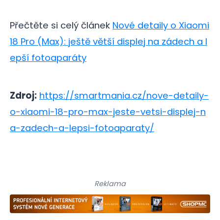
Přečtěte si celý článek
Nové detaily o Xiaomi
18 Pro (Max): ještě větší displej na zádech a l
epší fotoaparáty
Zdroj:
https://smartmania.cz/nove-detaily-
o-xiaomi-18-pro-max-jeste-vetsi-displej-n
a-zadech-a-lepsi-fotoaparaty/
Reklama