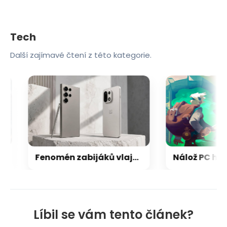
Tech
Další zajímavé čtení z této kategorie.
Fenomén zabijáků vlajkových lodí: jak noví hráči dokázali přechytračit mobilní obry
Líbil se vám tento článek?