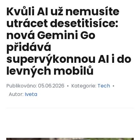
Kvůli AI už nemusíte
utrácet desetitisíce:
nová Gemini Go
přidává
supervýkonnou AI i do
levných mobilů
Publikováno:
05.06.2026
•
Kategorie:
Tech
•
Autor:
Iveta