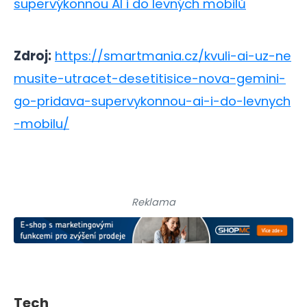
supervýkonnou AI i do levných mobilů
Zdroj:
https://smartmania.cz/kvuli-ai-uz-ne
musite-utracet-desetitisice-nova-gemini-
go-pridava-supervykonnou-ai-i-do-levnych
-mobilu/
Reklama
Tech