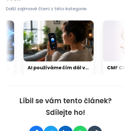
Další zajímavé čtení z této kategorie.
 končí! Víme, kdy jej Google pošle do věčných lovišť
AI používáme čím dál víc a nikdo neměří, co nás to stojí
Líbil se vám tento článek?
Sdílejte ho!