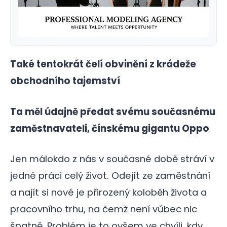
Také tentokrát čelí obvinění z krádeže
obchodního tajemství
Ta měl údajně předat svému současnému
zaměstnavateli, čínskému gigantu Oppo
Jen málokdo z nás v současné době stráví v
jedné práci celý život. Odejít ze zaměstnání
a najít si nové je přirozený koloběh života a
pracovního trhu, na čemž není vůbec nic
špatně. Problém je to ovšem ve chvíli, kdy