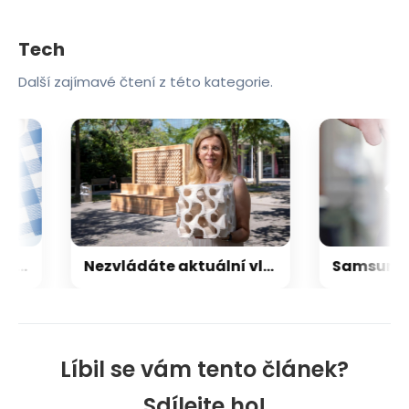
Tech
Další zajímavé čtení z této kategorie.
ých hodinkách: tohle zatím víme o Galaxy Aero
Nezvládáte aktuální vlnu veder? Vědci z Rakouska přišli s elegantním řešením chlazení vzduchu
Líbil se vám tento článek?
Sdílejte ho!