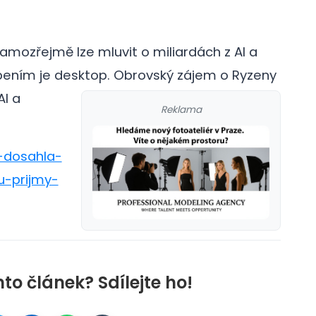
Samozřejmě lze mluvit o miliardách z AI a
apením je desktop.
Obrovský zájem o Ryzeny
AI a
Reklama
d-dosahla-
u-prijmy-
nto článek? Sdílejte ho!