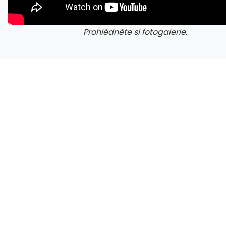
Prohlédněte si fotogalerie.
Microsoft chce, aby na Xbox Helix běhaly všechny hry, které kdy vyšly pro Xbox