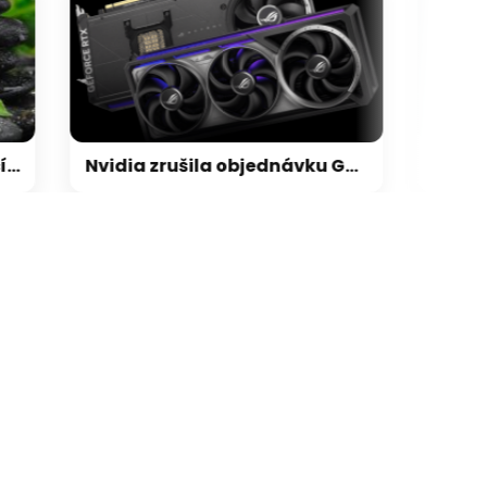
Nvidia zrušila objednávku GeForce RTX 5090 za $4600, Asus ji prý dodá za $5200