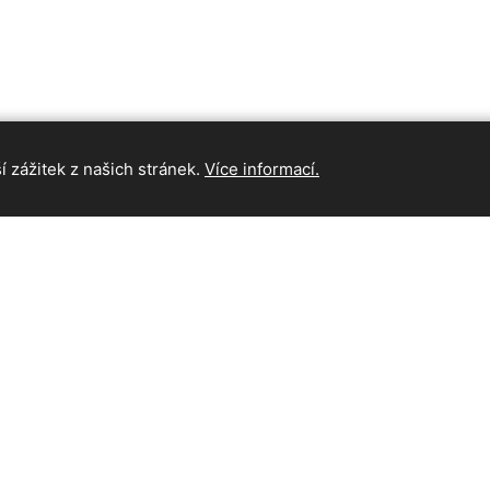
 zážitek z našich stránek.
Více informací.
INFORMAC
Hlavní strán
Kontakt