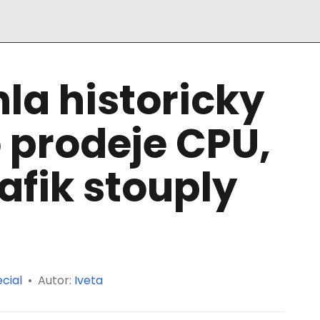
a historicky
 prodeje CPU,
afik stouply
cial
•
Autor:
Iveta