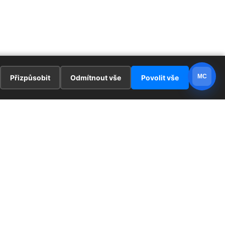
MC
Přizpůsobit
Odmítnout vše
Povolit vše
E
ZAJÍMAVOSTI
PRÁVNÍ UJEDNÁNÍ
ka !
Redaktoři
Ochrana osobních údajů
Cookies