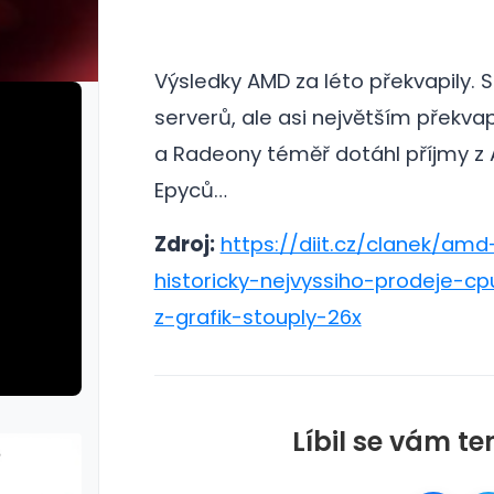
Výsledky AMD za léto překvapily. 
serverů, ale asi největším překv
a Radeony téměř dotáhl příjmy z 
Epyců…
Zdroj:
https://diit.cz/clanek/am
historicky-nejvyssiho-prodeje-cp
z-grafik-stouply-26x
Líbil se vám te