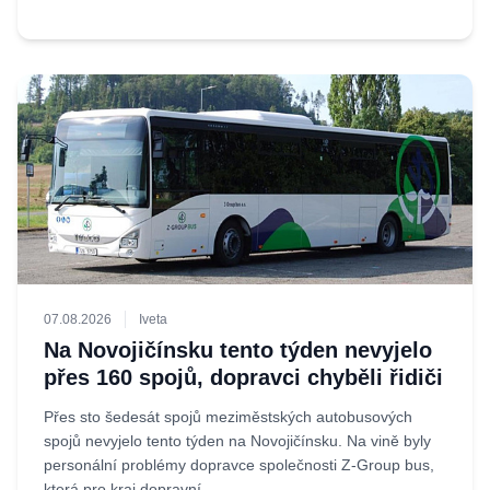
07.08.2026
Iveta
Na Novojičínsku tento týden nevyjelo
přes 160 spojů, dopravci chyběli řidiči
Přes sto šedesát spojů meziměstských autobusových
spojů nevyjelo tento týden na Novojičínsku. Na vině byly
personální problémy dopravce společnosti Z-Group bus,
která pro kraj dopravní...