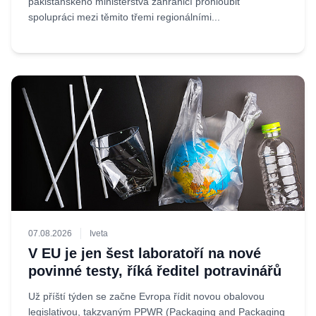
pákistánského ministerstva zahraničí prohloubit
spolupráci mezi těmito třemi regionálními...
07.08.2026
Iveta
V EU je jen šest laboratoří na nové
povinné testy, říká ředitel potravinářů
Už příští týden se začne Evropa řídit novou obalovou
legislativou, takzvaným PPWR (Packaging and Packaging