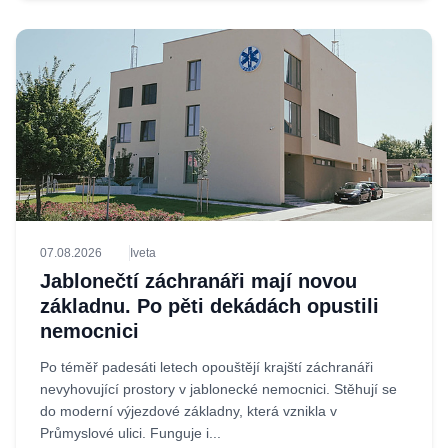
07.08.2026
Iveta
Jablonečtí záchranáři mají novou
základnu. Po pěti dekádách opustili
nemocnici
Po téměř padesáti letech opouštějí krajští záchranáři
nevyhovující prostory v jablonecké nemocnici. Stěhují se
do moderní výjezdové základny, která vznikla v
Průmyslové ulici. Funguje i...