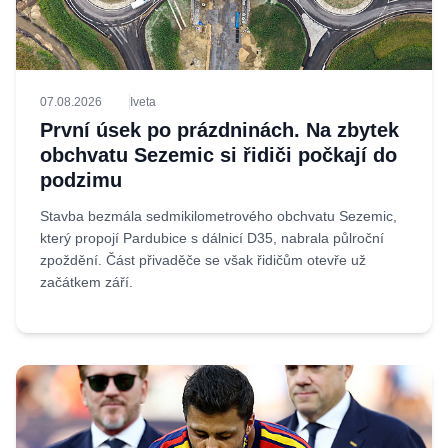
07.08.2026
Iveta
První úsek po prázdninách. Na zbytek
obchvatu Sezemic si řidiči počkají do
podzimu
Stavba bezmála sedmikilometrového obchvatu Sezemic,
který propojí Pardubice s dálnicí D35, nabrala půlroční
zpoždění. Část přivaděče se však řidičům otevře už
začátkem září.