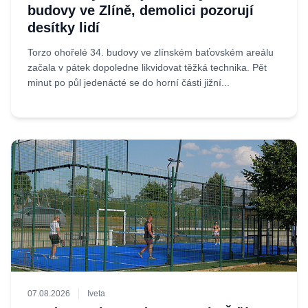
budovy ve Zlíně, demolici pozorují
desítky lidí
Torzo ohořelé 34. budovy ve zlínském baťovském areálu
začala v pátek dopoledne likvidovat těžká technika. Pět
minut po půl jedenácté se do horní části jižní...
07.08.2026
Iveta