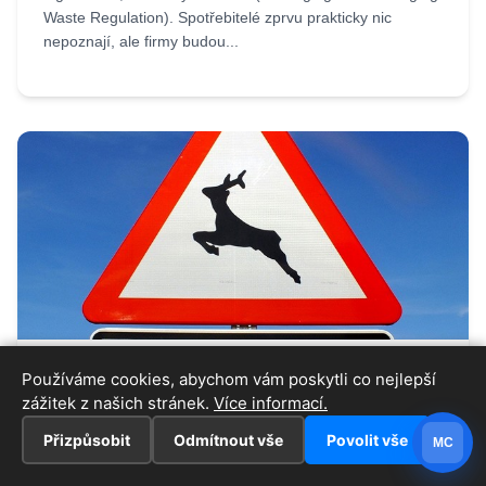
Waste Regulation). Spotřebitelé zprvu prakticky nic
nepoznají, ale firmy budou...
07.08.2026
Iveta
Používáme cookies, abychom vám poskytli co nejlepší
zážitek z našich stránek.
Srážek aut se zvěří rychle přibývá. Co
Více informací.
dělat, i když policie nepřijede
Přizpůsobit
Odmítnout vše
Povolit vše
MC
Střetů se zvěří je na českých silnicích stále víc a opravy