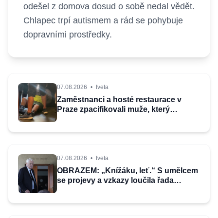
odešel z domova dosud o sobě nedal vědět.
Chlapec trpí autismem a rád se pohybuje
dopravními prostředky.
07.08.2026
•
Iveta
Zaměstnanci a hosté restaurace v
Praze zpacifikovali muže, který
zaútočil na zákaznici
07.08.2026
•
Iveta
OBRAZEM: „Knížáku, leť.“ S umělcem
se projevy a vzkazy loučila řada
osobností