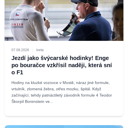
07.08.2026
Iveta
Jezdí jako švýcarské hodinky! Enge
po bouračce vzkřísil naději, která sní
o F1
Hodiny na kluzké vozovce v Mostě, náraz jiné formule,
vrtulník, zlomená žebra, otřes mozku, špitál. Když
začínající, tehdy patnáctiletý závodník formule 4 Teodor
Škorpil Borenstein ve...