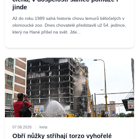
jinde
Až do roku 1989 sahá historie chovu lemurů běločelých v
olomoucké zoo. Dnes chovatelé představili už 54. jedince,
který na Hané přišel na svět. Jde...
07.08.2026
Iveta
Obří nůžky stříhají torzo vyhořelé