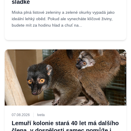
sladké
Miska plná listové zeleniny a zelené okurky vypadá jako
ideální lehký oběd. Pokud ale vynecháte klíčové živiny,
budete mít za hodinu hlad a chuť na...
07.08.2026
Iveta
Lemuří kolonie stará 40 let má dalšího
člena, v dospělosti samec pomůže i