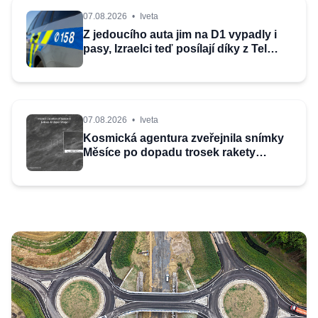
07.08.2026
•
Iveta
Z jedoucího auta jim na D1 vypadly i
pasy, Izraelci teď posílají díky z Tel
Avivu
07.08.2026
•
Iveta
Kosmická agentura zveřejnila snímky
Měsíce po dopadu trosek rakety
SpaceX