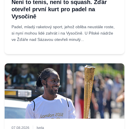
Není to tenis, není to squash. Žďár
otevřel první kurt pro padel na
Vysočině
Padel, mladý raketový sport, jehož obliba neustále roste,
si nyní mohou lidé zahrát i na Vysočině. U Pilské nádrže
ve Žďáře nad Sázavou otevřeli minulý...
07.08.2026
Iveta