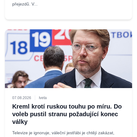
přejezdů. V...
07.08.2026
Iveta
Kreml krotí ruskou touhu po míru. Do
voleb pustil stranu požadující konec
války
Televize je ignoruje, váleční jestřábi je chtějí zakázat,