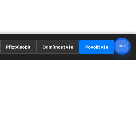
MC
Přizpůsobit
Odmítnout vše
Povolit vše
E
ZAJÍMAVOSTI
PRÁVNÍ UJEDNÁNÍ
ka !
Redaktoři
Ochrana osobních údajů
Cookies