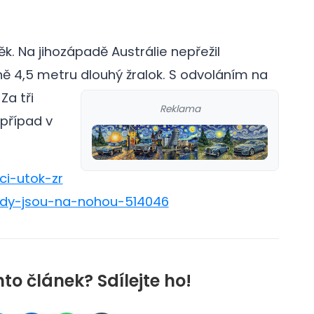
ěk. Na jihozápadě Austrálie nepřežil
ně 4,5 metru dlouhý žralok. S odvoláním na
.
Za tři
Reklama
 případ v
ci-utok-zr
ady-jsou-na-nohou-514046
nto článek? Sdílejte ho!