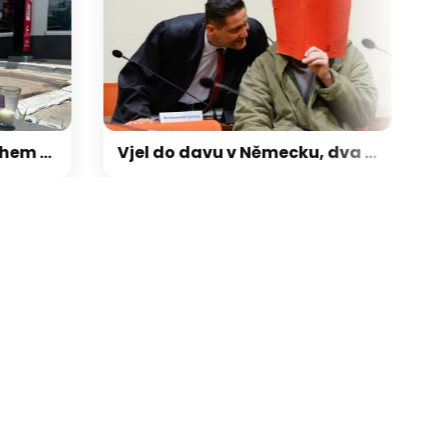
Influencera zastřelili během živého vysílání. Spekuluje se o mexických drogových kartelech
Vjel do davu v Německu, dva demonstranty zabil. Afghánec dožije za mřížemi, rozhodl soud