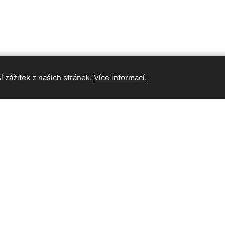
 zážitek z našich stránek.
Více informací.
INFORMAC
Hlavní strán
Kontakt