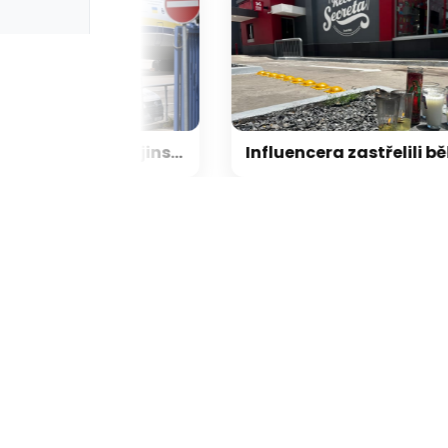
Na pokraji tragédie: Ukrajinské letadlo, které ohrožoval v Lipsku dron, bylo naložené municí