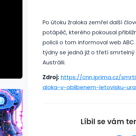
Po útoku žraloka zemřel další člov
potápěč, kterého pokousal přibliž
policii o tom informoval web ABC
týdny se jedná již o třetí smrtelný
Austrálii.
Zdroj:
https://cnn.iprima.cz/smrti
aloka-v-oblibenem-letovisku-ur
Líbil se vám te