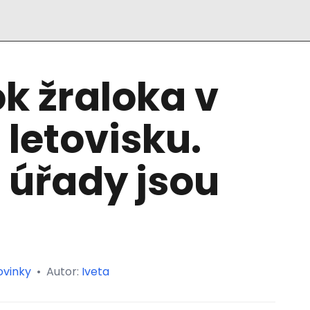
ok žraloka v
letovisku.
 úřady jsou
ovinky
•
Autor:
Iveta