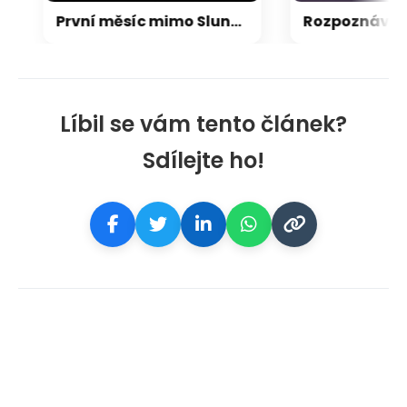
První měsíc mimo Sluneční soustavu: Vědci možná objevili výjimečný systém
Líbil se vám tento článek?
Sdílejte ho!