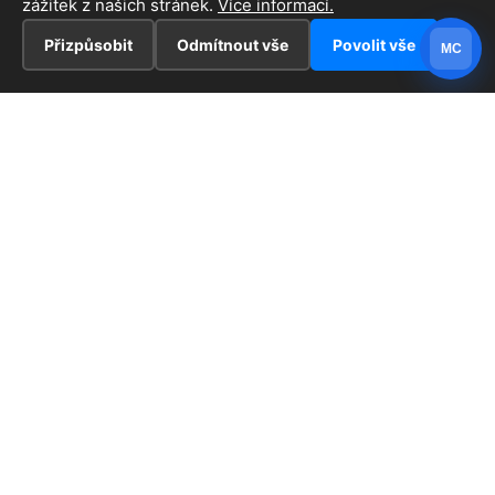
zážitek z našich stránek.
Více informací.
Přizpůsobit
Odmítnout vše
Povolit vše
MC
INFORMACE
Hlavní stránka !
ZAJÍMAVOSTI
Kontakt