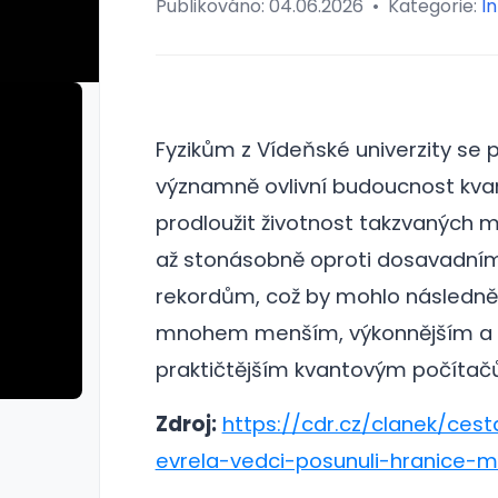
Publikováno:
04.06.2026
•
Kategorie:
I
Fyzikům z Vídeňské univerzity se 
významně ovlivní budoucnost kva
prodloužit životnost takzvaných
až stonásobně oproti dosavadní
rekordům, což by mohlo následně 
mnohem menším, výkonnějším a
praktičtějším kvantovým počítač
Zdroj:
https://cdr.cz/clanek/c
evrela-vedci-posunuli-hranice-