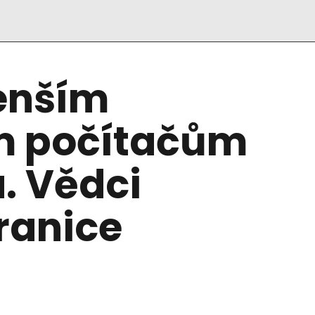
enším
m počítačům
a. Vědci
ranice