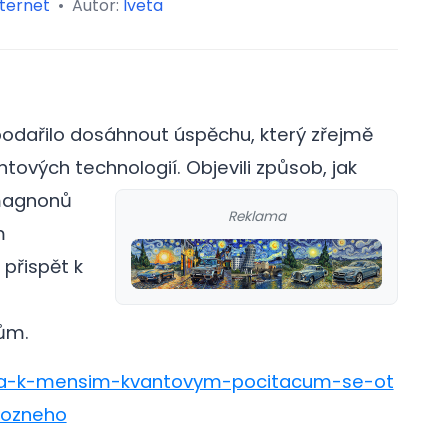
nternet
•
Autor:
Iveta
podařilo dosáhnout úspěchu, který zřejmě
ntových technologií.
Objevili způsob, jak
 magnonů
Reklama
m
přispět k
ům.
esta-k-mensim-kvantovym-pocitacum-se-ot
mozneho