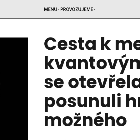
MENU
PROVOZUJEME
Cesta k m
kvantový
se otevřel
posunuli h
možného