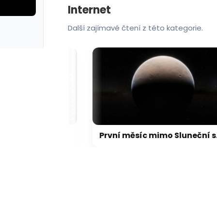
Internet
Další zajímavé čtení z této kategorie.
FBI agent měl ukrást kryptoměny za milion dolarů. Usvědčil ho ChatGPT
První měsíc mimo Sluneční soustavu: Vědci možná objevili výjimečný systém