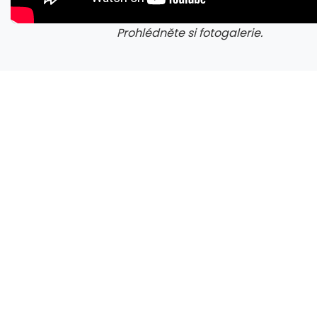
Prohlédněte si fotogalerie.
Napětí kolem GTA 6 roste. Srpen může přinést třetí trailer i první gameplay