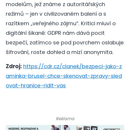
modelům, jež známe z autoritářských
režimů – jen v civilizovaném balení a s
razítkem „veřejného zájmu“. Kritici mluví o
digitální šikaně: GDPR nám dává pocit
bezpečí, zatímco se pod povrchem oslabuje
šifrování, roste dohled a mizí anonymita.
Zdroj:
https://cdr.cz/clanek/bezpeci-jako-z
aminka-brusel-chce-skenovat-zpravy-sled
ovat-hranice-ridit-vas
Reklama