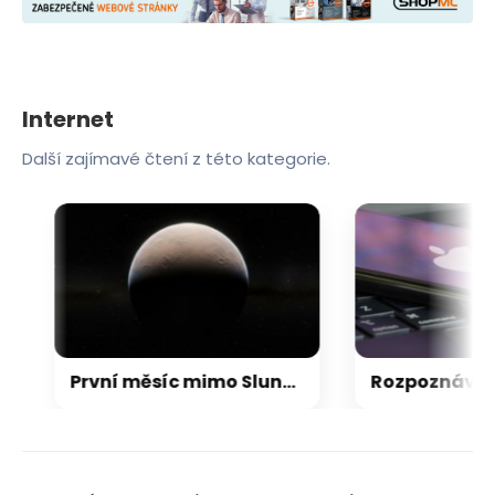
Internet
Další zajímavé čtení z této kategorie.
První měsíc mimo Sluneční soustavu: Vědci možná objevili výjimečný systém